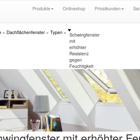
Produkte
Onlineshop
Privatkunden
San
e
Dachflächenfenster
Typen
Schwingfenster
mit
erhöhter
Resistenz
gegen
Feuchtigkeit
wingfenster mit erhöhter Fe