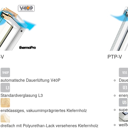
-V
PTP-V
automatische Dauerlüftung V40P
Daue
Standardverglasung L3
ener
supe
erstklassiges, vakuumimprägniertes Kiefernholz
weiße
dreifach mit Polyurethan-Lack versehenes Kiefernholz