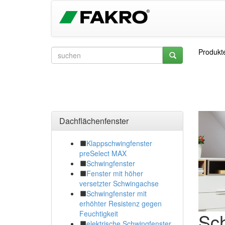
Produkt
Dachflächenfenster
Klappschwingfenster
preSelect MAX
Schwingfenster
Fenster mit höher
versetzter Schwingachse
Schwingfenster mit
erhöhter Resistenz gegen
Sch
Feuchtigkeit
elektrische Schwingfenster