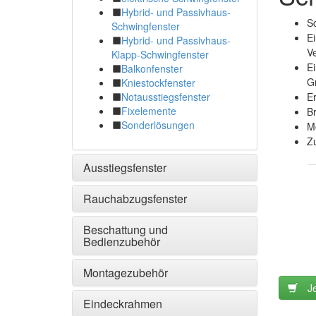
Hybrid- und Passivhaus-
Sc
Schwingfenster
Ei
Hybrid- und Passivhaus-
Ve
Klapp-Schwingfenster
E
Balkonfenster
Gr
Kniestockfenster
E
Notausstiegsfenster
Fixelemente
Br
Sonderlösungen
Mö
Z
Ausstiegsfenster
Rauchabzugsfenster
Beschattung und
Bedienzubehör
Montagezubehör
J
Eindeckrahmen