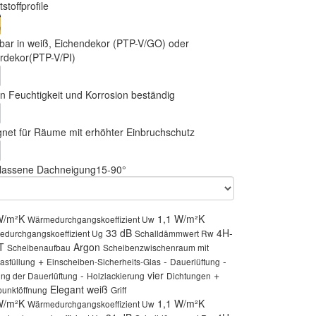
stoffprofile
erbar in weiß, Eichendekor (PTP-V/GO) oder
erdekor(PTP-V/PI)
n Feuchtigkeit und Korrosion beständig
gnet für Räume mit erhöhter Einbruchschutz
lassene Dachneigung15-90°
W/m²K
1,1 W/m²K
Wärmedurchgangskoeffizient Uw
33 dB
4H-
durchgangskoeffizient Ug
Schalldämmwert Rw
4T
Argon
Scheibenaufbau
Scheibenzwischenraum mit
+
-
-
asfüllung
Einscheiben-Sicherheits-Glas
Dauerlüftung
-
vier
+
ung der Dauerlüftung
Holzlackierung
Dichtungen
Elegant weiß
unktöffnung
Griff
W/m²K
1,1 W/m²K
Wärmedurchgangskoeffizient Uw