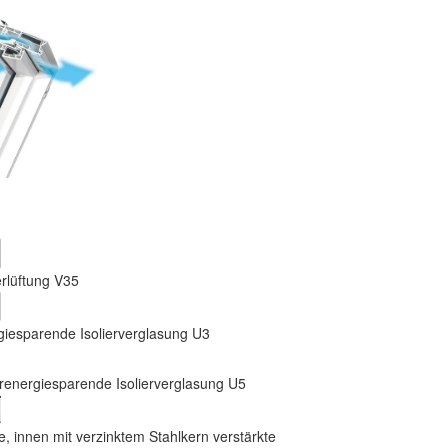
rlüftung V35
giesparende Isolierverglasung U3
renergiesparende Isolierverglasung U5
, innen mit verzinktem Stahlkern verstärkte