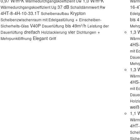
0,97 W/m²K
1,0 W/m²K
Wärmedurchgangskoeffizient Uw
Wärme
37 dB
16-
Wärmedurchgangskoeffizient Ug
Schalldämmwert Rw
4HT-8-4H-10-33.1T
Krypton
Scheibenaufbau
Edelg
+
bis 
Scheibenzwischenraum mit Edelgasfüllung
Einscheiben-
V40P
bis 49m³/h
Sicherheits-Glas
Dauerlüftung
Leistung der
Mehrp
dreifach
vier
+
1,3
Dauerlüftung
Holzlackierung
Dichtungen
Elegant
Mehrpunktöffnung
Griff
Wärme
4HS-
mit E
Dauer
Mehrp
1,3
Wärme
4HS-
mit E
Dauer
Holzl
wei
1,1
Wärme
4HT-
Schei
Siche