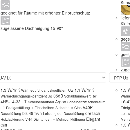
Kunst
geeignet für Räume mit erhöhter Einbruchschutz
lief
Kief
zugelassene Dachneigung 15-90°
gege
geei
zuge
1,3 W/m²K
1,1 W/m²K
1,3 
Wärmedurchgangskoeffizient Uw
35dB
Wärmedurchgangskoeffizient Ug
Schalldämmwert Rw
Wärme
4HS-14-33.1T
Argon
16-
Scheibenaufbau
Scheibenzwischenraum
+
V40P
mit Edelgasfüllung
Einscheiben-Sicherheits-Glas
Edelg
bis 49m³/h
dreifach
Dauerlüftung
Leistung der Dauerlüftung
Leist
vier
+
Elegant
Holzlackierung
Dichtungen
Mehrpunktöffnung
Mehrp
1,3 
Griff