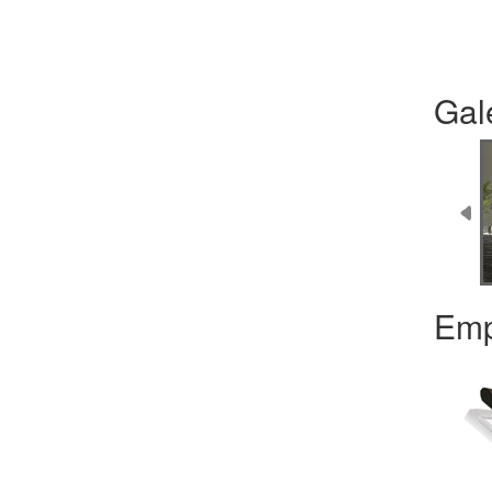
Gal
Emp