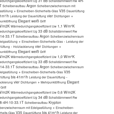
31 dB
4H-
durchgangskoeffizient Ug
Schalldämmwert Rw
4T
Argon
Scheibenaufbau
Scheibenzwischenraum mit
+
V35
asfüllung
Einscheiben-Sicherheits-Glas
Dauerlüftung
41m³/h
vier
+
Leistung der Dauerlüftung
Dichtungen
Elegant weiß
unktöffnung
Griff
 W/m2K
1,1 W/m²K
Wärmedurchgangskoeffizient Uw
33 dB
durchgangskoeffizient Ug
Schalldämmwert Rw
14-33.1T
Argon
Scheibenaufbau
Scheibenzwischenraum
+
-
delgasfüllung
Einscheiben-Sicherheits-Glas
Leistung der
-
vier
+
lüftung
Holzlackierung
Dichtungen
Elegant weiß
unktöffnung
Griff
 W/m2K
1,0 W/m²K
Wärmedurchgangskoeffizient Uw
33 dB
durchgangskoeffizient Ug
Schalldämmwert Rw
14-33.1T
Argon
Scheibenaufbau
Scheibenzwischenraum
+
V35
delgasfüllung
Einscheiben-Sicherheits-Glas
bis 41m³/h
-
lüftung
Leistung der Dauerlüftung
vier
+
Elegant
ackierung
Dichtungen
Mehrpunktöffnung
ß
Griff
 W/m2K
0,6 W/m2K
Wärmedurchgangskoeffizient Uw
34 dB
durchgangskoeffizient Ug
Schalldämmwert Rw
8-4H-10-33.1T
Krypton
Scheibenaufbau
+
benzwischenraum mit Edelgasfüllung
Einscheiben-
V35
bis 41m³/h
rheits-Glas
Dauerlüftung
Leistung der