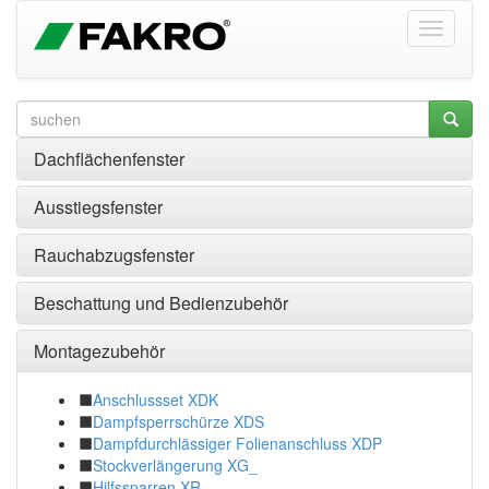
Dachflächenfenster
Ausstiegsfenster
Rauchabzugsfenster
Beschattung und Bedienzubehör
Montagezubehör
Anschlussset XDK
Dampfsperrschürze XDS
Dampfdurchlässiger Folienanschluss XDP
Stockverlängerung XG_
Hilfssparren XR_