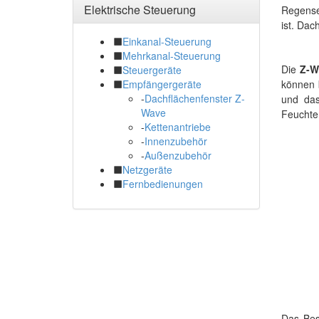
Elektrische Steuerung
Regense
ist. Dac
Einkanal-Steuerung
Mehrkanal-Steuerung
Die
Z-W
Steuergeräte
können 
Empfängergeräte
-
Dachflächenfenster Z-
und d
Wave
Feuchter
-
Kettenantriebe
-
Innenzubehör
-
Außenzubehör
Netzgeräte
Fernbedienungen
Das Bes