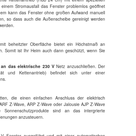
bei einem Stromausfall das Fenster problemlos geöffnet
rdem kann das Fenster ohne großen Aufwand manuell
den, so dass auch die Außenscheibe gereinigt werden
 werden.
mit beheitzter Oberfläche bietet ein Höchstmaß an
h. Somit ist Ihr Heim auch dann geschützt, wenn Sie
l
an das elektrische 230 V
Netz anzuschließen. Der
rät und Kettenantrieb) befindet sich unter einer
ns.
ten, die einen einfachen Anschluss der elektrisch
s ARF Z-Wave, ARP Z-Wave oder Jalousie AJP Z-Wave
 Sonnenschutzprodukte sind an das intergrierte
dienungen anzusteuern.
-V Fenster ausgeführt und mit einer automatischen