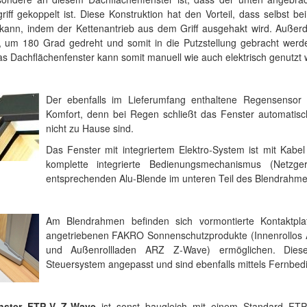
riff gekoppelt ist. Diese Konstruktion hat den Vorteil, dass selbst 
kann, indem der Kettenantrieb aus dem Griff ausgehakt wird. Auße
t, um 180 Grad gedreht und somit in die Putzstellung gebracht wer
s Dachflächenfenster kann somit manuell wie auch elektrisch genutzt
Der ebenfalls im Lieferumfang enthaltene Regensensor 
Komfort, denn bei Regen schließt das Fenster automatisc
nicht zu Hause sind.
Das Fenster mit integriertem Elektro-System ist mit Kabe
komplette integrierte Bedienungsmechanismus (Netzge
entsprechenden Alu-Blende im unteren Teil des Blendrahme
Am Blendrahmen befinden sich vormontierte Kontaktplat
angetriebenen FAKRO Sonnenschutzprodukte (Innenrollo
und Außenrollladen ARZ Z-Wave) ermöglichen. Diese
Steuersystem angepasst und sind ebenfalls mittels Fernbe
nster FTP-V Z-Wave
ist sonst baugleich mit einem Standard FTP