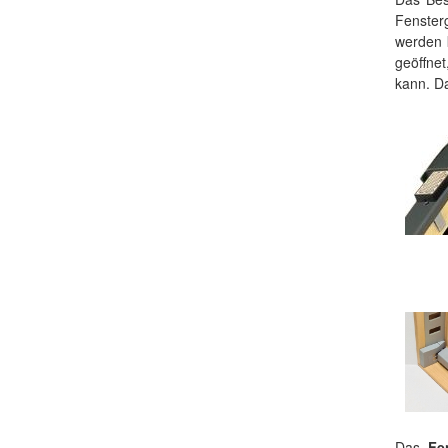
Fensterg
werden 
geöffne
kann. Da
Das
Fe