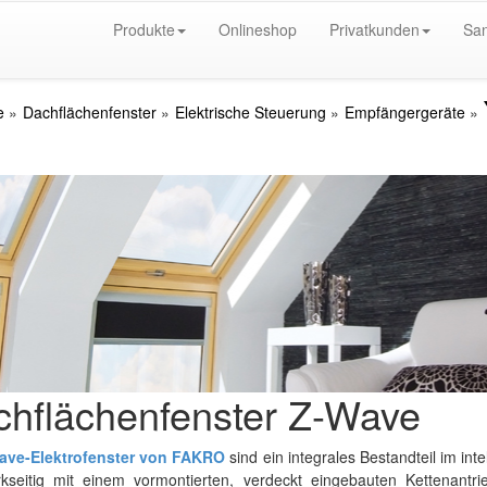
Produkte
Onlineshop
Privatkunden
San
e
Dachflächenfenster
Elektrische Steuerung
Empfängergeräte
hflächenfenster Z-Wave
ave-Elektrofenster von FAKRO
sind ein integrales Bestandteil im int
kseitig mit einem vormontierten, verdeckt eingebauten Kettenantr