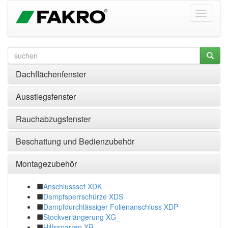
Dachflächenfenster
Ausstiegsfenster
Rauchabzugsfenster
Beschattung und Bedienzubehör
Montagezubehör
Anschlussset XDK
Dampfsperrschürze XDS
Dampfdurchlässiger Folienanschluss XDP
Stockverlängerung XG_
Hilfssparren XR_