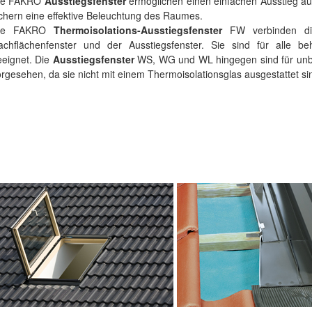
ie FAKRO
Ausstiegsfenster
ermöglichen einen einfachen Ausstieg a
chern eine effektive Beleuchtung des Raumes.
ie FAKRO
Thermoisolations-Ausstiegsfenster
FW verbinden die
achflächenfenster und der Ausstiegsfenster. Sie sind für alle b
eeignet. Die
Ausstiegsfenster
WS, WG und WL hingegen sind für un
rgesehen, da sie nicht mit einem Thermoisolationsglas ausgestattet si