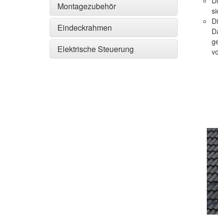
D
Montagezubehör
si
D
Eindeckrahmen
D
g
Elektrische Steuerung
vo