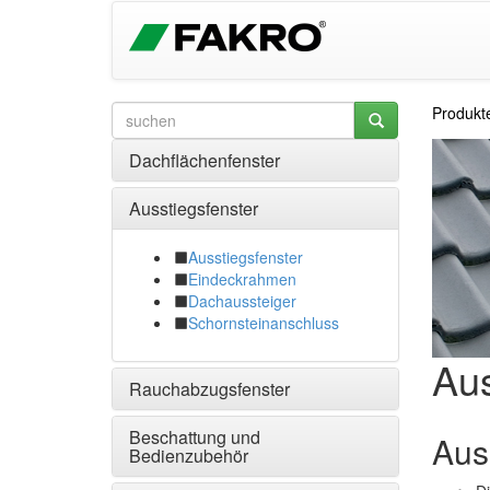
Produkt
Dachflächenfenster
Ausstiegsfenster
Ausstiegsfenster
Eindeckrahmen
Dachaussteiger
Schornsteinanschluss
Aus
Rauchabzugsfenster
Beschattung und
Auss
Bedienzubehör