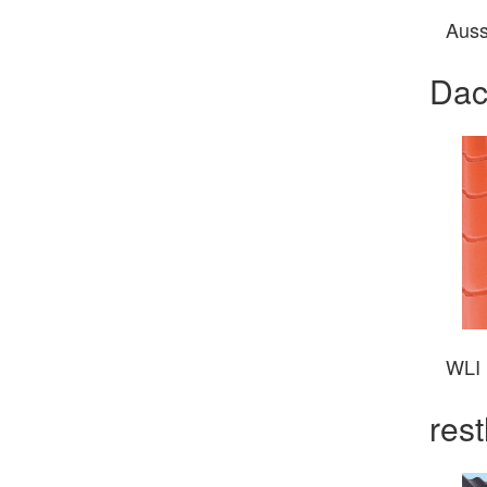
Auss
Dac
WLI
res