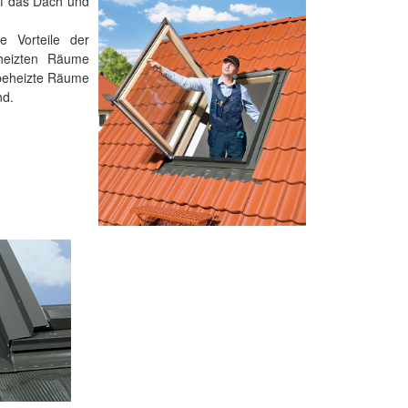
uf das Dach und
 Vorteile der
eheizten Räume
beheizte Räume
nd.