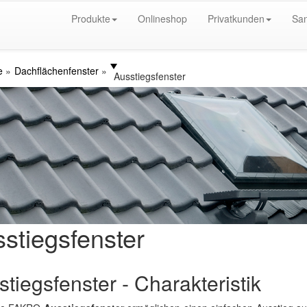
Produkte
Onlineshop
Privatkunden
San
e
Dachflächenfenster
Ausstiegsfenster
stiegsfenster
tiegsfenster - Charakteristik