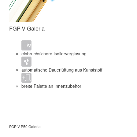
FGP-V Galeria
FG
einbruchsichere Isolierverglasung
automatische Dauerlüftung aus Kunststoff
breite Palette an Innenzubehör
FGP-V P50 Galeria
FGU