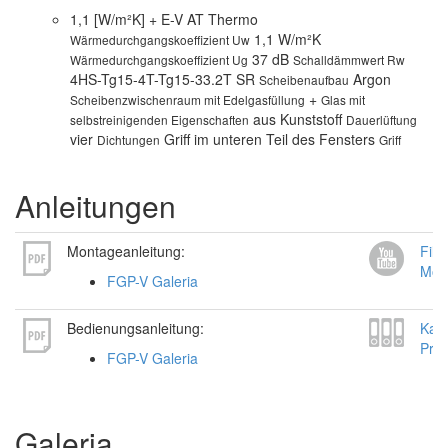
1,1 [W/m²K] + E-V AT Thermo
1,1 W/m²K
Wärmedurchgangskoeffizient Uw
37 dB
Wärmedurchgangskoeffizient Ug
Schalldämmwert Rw
4HS-Tg15-4T-Tg15-33.2T SR
Argon
Scheibenaufbau
+
Scheibenzwischenraum mit Edelgasfüllung
Glas mit
aus Kunststoff
selbstreinigenden Eigenschaften
Dauerlüftung
vier
Griff im unteren Teil des Fensters
Dichtungen
Griff
Anleitungen
Montageanleitung:
Film
Mon
FGP-V Galeria
Bedienungsanleitung:
Kata
Pro
FGP-V Galeria
Galeria