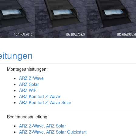
eitungen
Montageanleitungen:
ARZ Z-Wave
ARZ Solar
ARZ WiFi
ARZ Komfort Z-Wave
ARZ Komfort Z-Wave Solar
Bedienungsanleitung:
ARZ Z-Wave, ARZ Solar
ARZ Z-Wave, ARZ Solar Quickstart