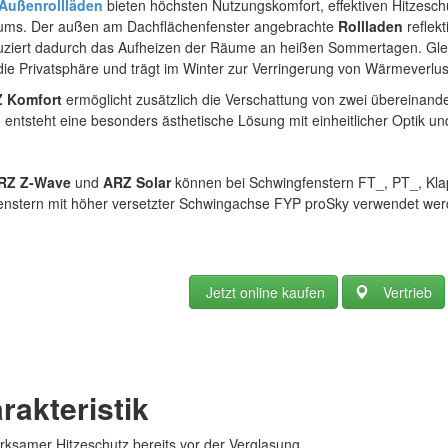
Außenrollläden
bieten höchsten Nutzungskomfort, effektiven Hitzesch
ums. Der außen am Dachflächenfenster angebrachte
Rollladen
reflekt
ziert dadurch das Aufheizen der Räume an heißen Sommertagen. Gleich
die Privatsphäre und trägt im Winter zur Verringerung von Wärmeverlus
 Komfort
ermöglicht zusätzlich die Verschattung von zwei übereinand
entsteht eine besonders ästhetische Lösung mit einheitlicher Optik 
RZ Z-Wave
und
ARZ Solar
können bei Schwingfenstern FT_, PT_, Kla
enstern mit höher versetzter Schwingachse FYP proSky verwendet wer
Jetzt online kaufen
Vertrieb
rakteristik
rksamer Hitzeschutz bereits vor der Verglasung