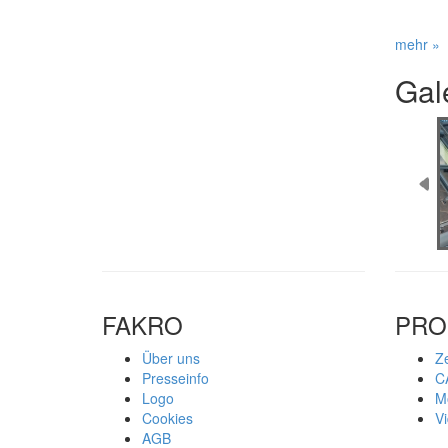
mehr »
Gal
FAKRO
PRO
Über uns
Ze
Presseinfo
C
Logo
M
Cookies
V
AGB