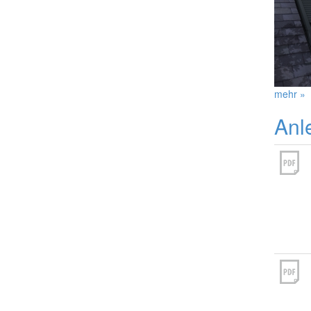
mehr »
Anl