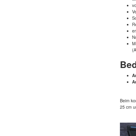
v
V
Sc
R
er
Nu
Mö
(
Bed
A
A
Beim ko
25 cm u