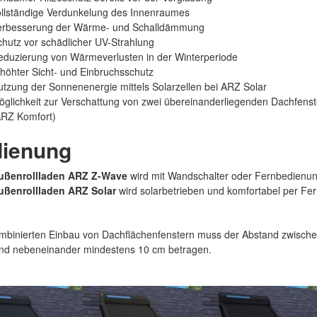
ollständige Verdunkelung des Innenraumes
erbesserung der Wärme- und Schalldämmung
hutz vor schädlicher UV-Strahlung
eduzierung von Wärmeverlusten in der Winterperiode
höhter Sicht- und Einbruchsschutz
tzung der Sonnenenergie mittels Solarzellen bei ARZ Solar
glichkeit zur Verschattung von zwei übereinanderliegenden Dachfenst
ARZ Komfort)
ienung
ußenrollladen ARZ Z-Wave
wird mit Wandschalter oder Fernbedienung
ußenrollladen ARZ Solar
wird solarbetrieben und komfortabel per Fe
mbinierten Einbau von Dachflächenfenstern muss der Abstand zwisch
nd nebeneinander mindestens 10 cm betragen.