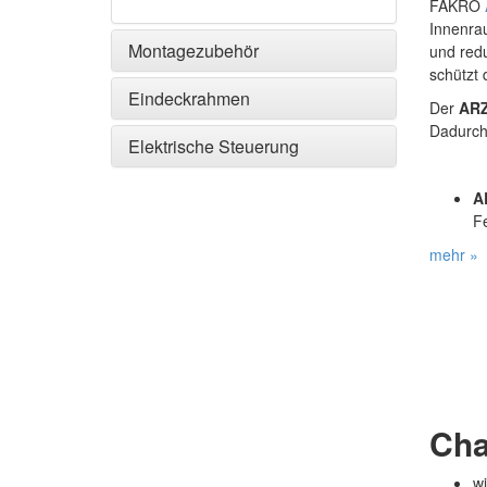
FAKRO
Innenra
Montagezubehör
und redu
schützt 
Eindeckrahmen
Der
ARZ
Dadurch 
Elektrische Steuerung
A
F
mehr »
Cha
wi