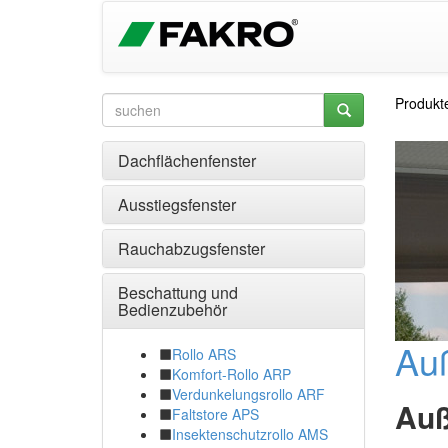
Produkt
Dachflächenfenster
Ausstiegsfenster
Rauchabzugsfenster
Beschattung und
Bedienzubehör
Au
Rollo ARS
Komfort-Rollo ARP
Verdunkelungsrollo ARF
Auß
Faltstore APS
Insektenschutzrollo AMS