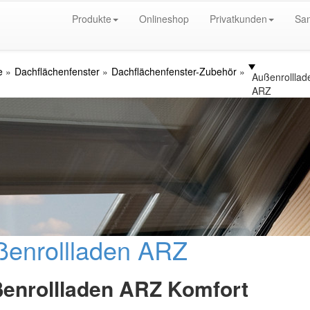
Produkte
Onlineshop
Privatkunden
San
e
Dachflächenfenster
Dachflächenfenster-Zubehör
Außenrolllad
ARZ
ßenrollladen ARZ
enrollladen ARZ Komfort