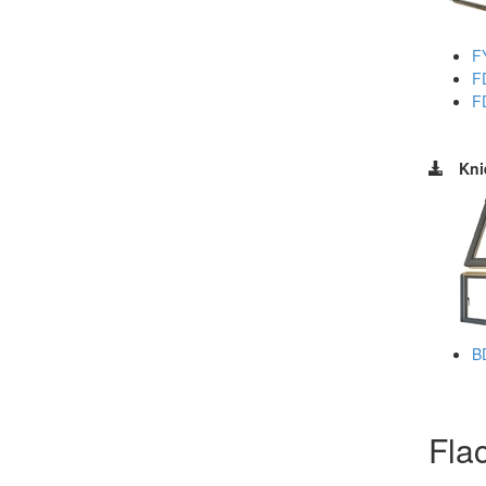
F
F
F
Kni
B
Fla