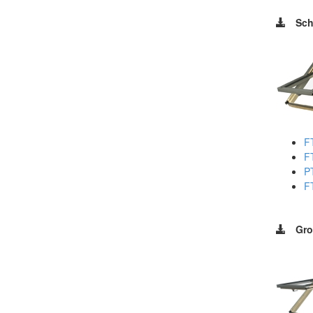
Sch
F
F
P
F
Gro