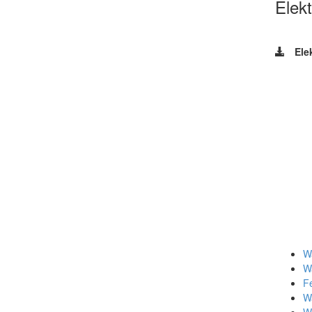
Elek
Ele
W
W
F
W