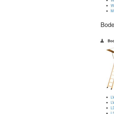
W
W
M
Bode
Bod
L
L
L
L