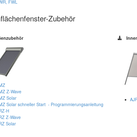
WR, FWL
flächenfenster-Zubehör
enzubehör
Inne
MZ
MZ Z-Wave
MZ Solar
AJ
Z Solar schneller Start - Programmierungsanleitung
RZ-H
RZ Z-Wave
RZ Solar