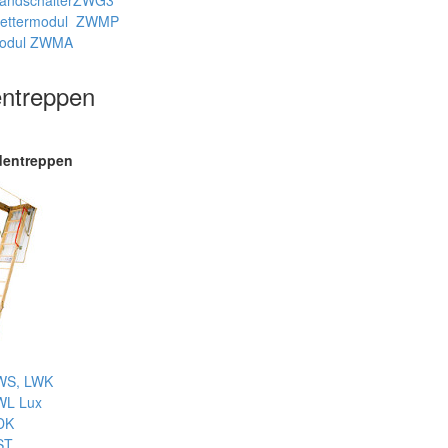
andschalterZWG3
ettermodul ZWMP
odul ZWMA
ntreppen
entreppen
WS, LWK
WL Lux
DK
ST