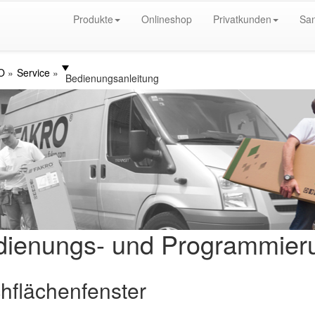
Produkte
Onlineshop
Privatkunden
San
O
Service
Bedienungsanleitung
dienungs- und Programmieru
hflächenfenster