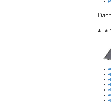
F
Dach
Auß
A
A
A
AM
A
A
A