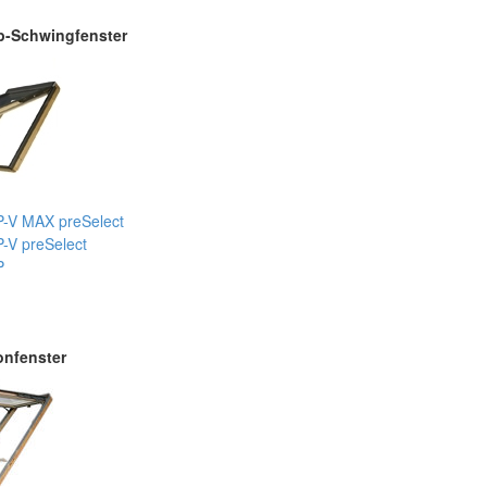
p-Schwingfenster
-V MAX preSelect
-V preSelect
P
onfenster