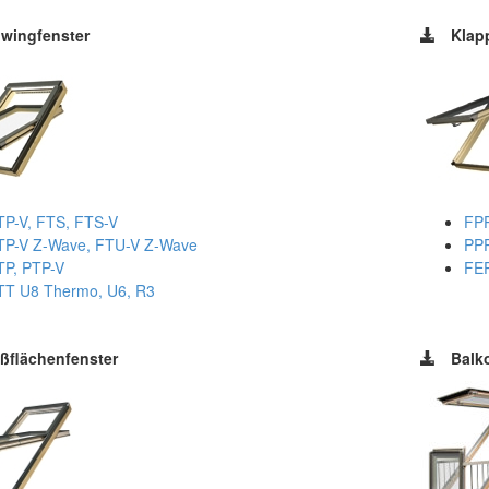
wingfenster
Klap
TP-V, FTS, FTS-V
FPP
TP-V Z-Wave, FTU-V Z-Wave
PPP
TP, PTP-V
FE
TT U8 Thermo, U6, R3
ßflächenfenster
Balk