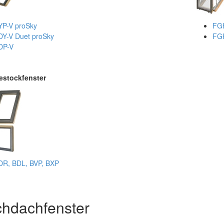
YP-V proSky
FGH
DY-V Duet proSky
FGH
DP-V
estockfenster
DR, BDL, BVP, BXP
chdachfenster