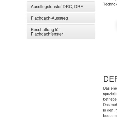
Technol
Ausstiegsfenster DRC, DRF
Flachdach-Ausstieg
Beschattung für
Flachdachfenster
DEF
Das ene
speziel
betriebe
Das meh
in den I
bequem 