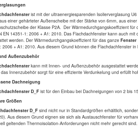
verglasungen
chdachfenster
ist mit der ultraenergiesparenden Isolierverglasung U6
aus einer gehärteter Außenscheibe mit der Stärke von 6mm, aus einer
hschutzscheibe der Klasse P2A. Der Wärmedurchgangskoeffizient für
N EN 14351-1: 2006 + A1: 2010. Das Flachdachfenster kann auch mit d
attet werden. Der Wärmedurchgangskoeffizient für das ganze
Fenster
: 2006 + A1: 2010. Aus diesem Grund können die Flachdachfenster in 
 und Außenzubehör
chdachfenster
kann mit Innen- und Außenzubehör ausgestattet werden.
 das Innenzubehör sorgt für eine effiziente Verdunkelung und erfüllt h
ssene Dachneigung
chdachfenster D_F
ist für den Einbau bei Dachneigungen von 2 bis 1
are Größen
chdachfenster D_F
sind nicht nur in Standardgrößen erhältlich, son
0). Aus diesem Grund eignen sie sich als Austauschfenster für vorha
ell geltenden Thermoisolation-Anforderungen nicht mehr gerecht sind.