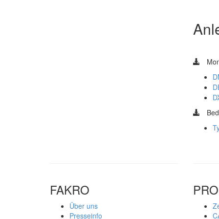
Anl
Mon
D
D
D
Bed
T
FAKRO
PRO
Über uns
Ze
Presseinfo
C