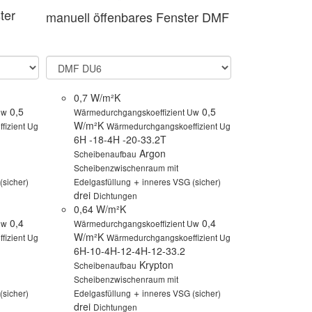
ter
manuell öffenbares Fenster DMF
Fixelement 
0,7 W/m²K
0,7 W/m²
0,5
0,5
Uw
Wärmedurchgangskoeffizient Uw
Wärmedurch
W/m²K
W/m²K
izient Ug
Wärmedurchgangskoeffizient Ug
Wär
6H -18-4H -20-33.2T
6H -18-4H
Argon
Scheibenaufbau
Scheibenau
Scheibenzwischenraum mit
Scheibenzw
+
(sicher)
Edelgasfüllung
inneres VSG (sicher)
Edelgasfüll
drei
eine
Dichtungen
Dicht
0,64 W/m²K
0,64 W/m
0,4
0,4
Uw
Wärmedurchgangskoeffizient Uw
Wärmedurch
W/m²K
W/m²K
izient Ug
Wärmedurchgangskoeffizient Ug
Wär
6H-10-4H-12-4H-12-33.2
6H-10-4H-
Krypton
Scheibenaufbau
Scheibenau
Scheibenzwischenraum mit
Scheibenzw
+
(sicher)
Edelgasfüllung
inneres VSG (sicher)
Edelgasfüll
drei
eine
Dichtungen
Dicht