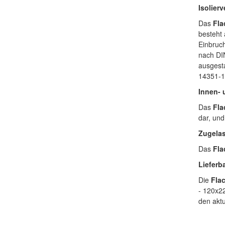
Isolier
Das
Fla
besteht 
Einbruc
nach DI
ausgest
14351-1
Innen-
Das
Fla
dar, und
Zugela
Das
Fla
Lieferb
Die
Fla
- 120x22
den aktu