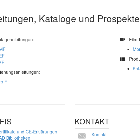
eitungen, Kataloge und Prospekte
tageanleitungen:
​
Film-
MF
Mon
EF
​
Produ
XF
Kat
ienungsanleitungen:
yp F
FIS
KONTAKT
rtifikate und CE-Erklärungen
Kontakt
AD Bibliotheken