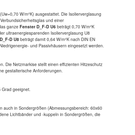
 (Uw=0,70 W/m²K) ausgestattet. Die Isolierverglasung
 Verbundsicherheitsglas und einer
 das ganze
Fenster D_F-D U6
beträgt 0,70 W/m²K
er ultraenergiesparenden Isolierverglasung U8
 D_F-D U8
beträgt damit 0,64 W/m²K nach DIN EN
Niedrigenergie- und Passivhäusern eingesetzt werden.
 Die Netzmarkise stellt einen effizienten Hitzeschutz
ohe gestalterische Anforderungen.
5 Grad geeignet.
dern auch in Sondergrößen (Abmessungsbereich: 60x60
ndene Lichtbänder und -kuppeln in Sondergrößen, die