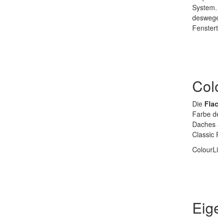
System. 
deswege
Fenster
Col
Die
Fla
Farbe d
Daches 
Classic 
ColourLi
Eig