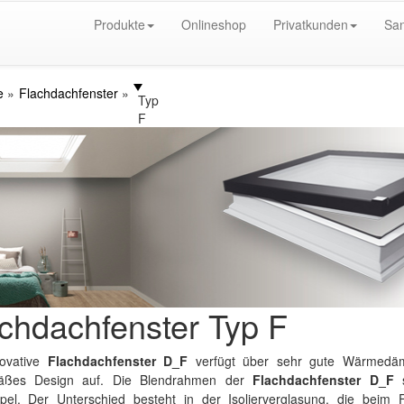
Produkte
Onlineshop
Privatkunden
San
e
Flachdachfenster
Typ
F
chdachfenster Typ F
ovative
Flachdachfenster D_F
verfügt über sehr gute Wärmedäm
mäßes Design auf. Die Blendrahmen der
Flachdachfenster D_F
s
ppel. Der Unterschied besteht in der Isolierverglasung, die beim 