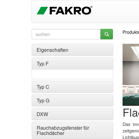
Produkt
Eigenschaften
Typ F
Typ C
Typ G
Fla
DXW
Das inn
Rauchabzugsfenster für
zeitge
Flachdächer
Lichtku