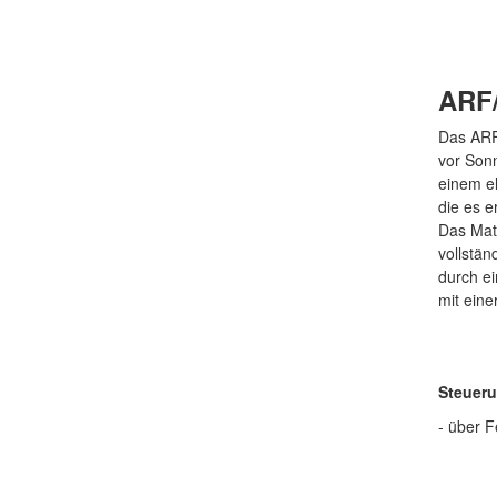
ARF
Das ARF/
vor Son
einem el
die es e
Das Mate
vollstän
durch ei
mit ein
Steuer
- über 