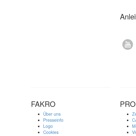
Anle
​
FAKRO
PRO
Über uns
Ze
Presseinfo
C
Logo
M
Cookies
V