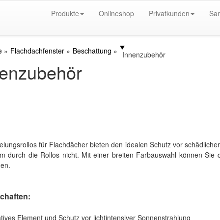
Produkte
Onlineshop
Privatkunden
San
e
Flachdachfenster
Beschattung
Innenzubehör
nenzubehör
lungsrollos für Flachdächer bieten den idealen Schutz vor schädlicher 
 durch die Rollos nicht. Mit einer breiten Farbauswahl können Sie d
men.
chaften:
tives Element und Schutz vor lichtintensiver Sonnenstrahlung