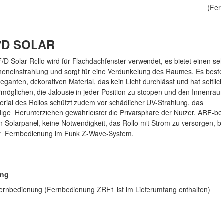
(Fer
/D SOLAR
D Solar Rollo wird für Flachdachfenster verwendet, es bietet einen se
neneinstrahlung und sorgt für eine Verdunkelung des Raumes. Es best
eganten, dekorativen Material, das kein Licht durchlässt und hat seitl
rmöglichen, die Jalousie in jeder Position zu stoppen und den Innenr
rial des Rollos schützt zudem vor schädlicher UV-Strahlung, das
dige Herunterziehen gewährleistet die Privatsphäre der Nutzer. ARF-be
n Solarpanel, keine Notwendigkeit, das Rollo mit Strom zu versorgen, 
er Fernbedienung im Funk Z-Wave-System.
ung
Fernbedienung (Fernbedienung ZRH1 ist im Lieferumfang enthalten)