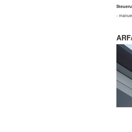
Steueru
- manue
ARF