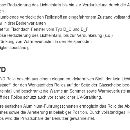
lose Reduzierung des Lichteinfalls bis hin zur Verdunkelung durch die A
en
iumblende verdeckt den Rollostoff im eingefahrenem Zustand vollständ
bar in drei Bedienvarianten
net für Flachdach-Fenster vom Typ D_C und D_F
lose Reduzierung des Lichteinfalls, bis zur Verdunkelung (s.o.)
hränkung von Wärmeverlusten in den Heizperioden
igkeitsbeständig
/D
D Rollo besteht aus einem eleganten, dekorativen Stoff, der kein Lich
tstoff, der den Werkstoff des Rollos auf der Seite der Glasscheibe bede
hteinfall und beschränkt die Wärme im Sommer sowie Wärmeverluste im
f des Rollos schützt auch vor schädlicher UV-Strahlung.
re seitlichen Aluminium-Führungsschienen ermöglicht das Rollo die A
es sowie die Arretierung in beliebiger Position. Durch vollständiges 
os wird die Privatsphäre der Benutzer gewährleistet.