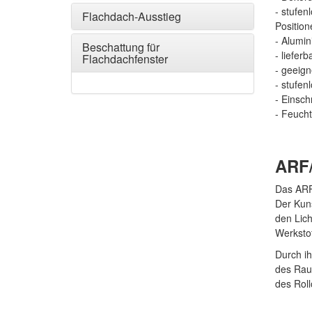
- stufen
Flachdach-Ausstieg
Position
- Alumin
Beschattung für
- liefer
Flachdachfenster
- geeig
- stufen
- Einsc
- Feucht
ARF
Das ARF/
Der Kuns
den Lic
Werkstof
Durch ih
des Raum
des Roll