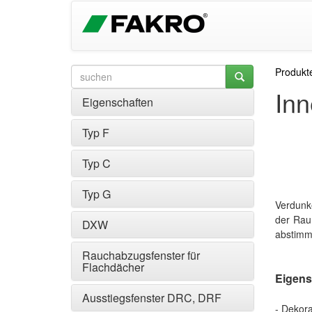
Produkt
In
Eigenschaften
Typ F
Typ C
Typ G
Verdunke
der Raum
DXW
abstim
Rauchabzugsfenster für
Flachdächer
Eigens
Ausstiegsfenster DRC, DRF
- Dekora