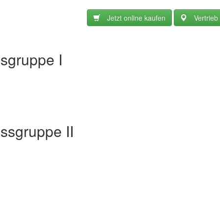
Jetzt online kaufen
Vertrieb
isgruppe I
issgruppe II