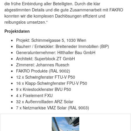
die frühe Einbindung aller Beteiligten. Durch die klar
abgestimmten Details und die gute Zusammenarbeit mit FAKRO
konnten wir die komplexen Dachlösungen effizient und
reibungslos umsetzen.“
Projektdaten
Projekt: Schimmelgasse 5, 1030 Wien
Bauherr / Entwickler: Breiteneder Immobilien (BIP)
Generalunternehmer: Hitthaller Bau GmbH
Architekt: Superblock ZT GmbH
Zimmerei: Johannes Ruesch
FAKRO Produkte (RAL 9002)
12 x Schwingfenster FTU-V P50
16 x Klapp-Schwingfenster FPU-V P50
9 x Kniestockfenster BVU P50
4 x Fixelement FXU
32 x Außenrollladen ARZ Solar
7 x Netzmarkise VMZ Solar (RAL 9003)