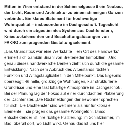
Mitten in Wien entstand in der Schimmelgasse 5 ein Neubau,
der Licht, Raum und Architektur zu einem stimmigen Ganzen
verbindet. Ein klares Statement für hochwertige
Wohnqualität – insbesondere im Dachgeschoß. Tageslicht
wird durch ein abgestimmtes System aus Dachfenstern,
Kniestockelementen und Beschattungslösungen von
FAKRO zum prägenden Gestaltungselement.
„Das Grundstück war eine Werkstätte – ein Ort des Handwerks“,
erinnert sich Samidin Sinani von Breiteneder Immobilien. „Und
genau dieses handwerkliche Denken zieht sich durch die gesamte
Entwicklung.“ Nach dem Abbruch des Altbestands rückten
Funktion und Alltagstauglichkeit in den Mittelpunkt. Das Ergebnis
überzeugt: 46 helle, großzügige Wohnungen, klar strukturierte
Grundrisse und eine fast loftartige Atmosphäre im Dachgeschoß.
Bei der Planung lag der Fokus auf einer durchdachten Platzierung
der Dachfenster. „Die Rückmeldungen der Bewohner sprechen
für sich: Die Dachfenster sind weit mehr als nur funktionale
Elemente – sie prägen das gesamte Wohngefühl. Umso
entscheidender ist ihre richtige Platzierung: im Schlafzimmer, im
Bad, überall dort, wo Licht wirkt. Genau das ist uns hier