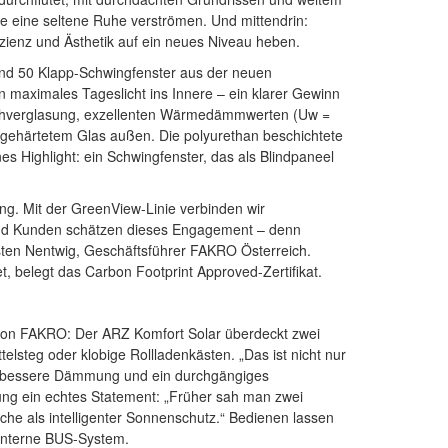
e eine seltene Ruhe verströmen. Und mittendrin:
fizienz und Ästhetik auf ein neues Niveau heben.
d 50 Klapp-Schwingfenster aus der neuen
maximales Tageslicht ins Innere – ein klarer Gewinn
fachverglasung, exzellenten Wärmedämmwerten (Uw =
 gehärtetem Glas außen. Die polyurethan beschichtete
nes Highlight: ein Schwingfenster, das als Blindpaneel
ng. Mit der GreenView-Linie verbinden wir
und Kunden schätzen dieses Engagement – denn
rsten Nentwig, Geschäftsführer FAKRO Österreich.
 belegt das Carbon Footprint Approved-Zertifikat.
 von FAKRO: Der ARZ Komfort Solar überdeckt zwei
lsteg oder klobige Rollladenkästen. „Das ist nicht nur
ht, bessere Dämmung und ein durchgängiges
ung ein echtes Statement: „Früher sah man zwei
che als intelligenter Sonnenschutz.“ Bedienen lassen
 interne BUS-System.