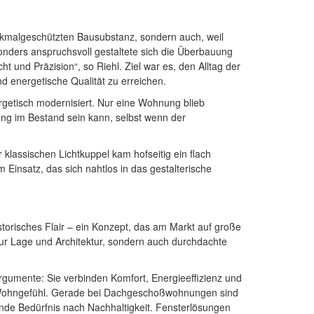
enkmalgeschützten Bausubstanz, sondern auch, weil
ders anspruchsvoll gestaltete sich die Überbauung
t und Präzision“, so Riehl. Ziel war es, den Alltag der
d energetische Qualität zu erreichen.
tisch modernisiert. Nur eine Wohnung blieb
rung im Bestand sein kann, selbst wenn der
klassischen Lichtkuppel kam hofseitig ein flach
insatz, das sich nahtlos in das gestalterische
storisches Flair – ein Konzept, das am Markt auf große
r Lage und Architektur, sondern auch durchdachte
gumente: Sie verbinden Komfort, Energieeffizienz und
nd Wohngefühl. Gerade bei Dachgeschoßwohnungen sind
nde Bedürfnis nach Nachhaltigkeit. Fensterlösungen