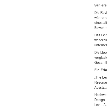
Saniere
Die Revi
während
eines al
Bewohner
Das Geb
weiterhi
unterneh
Die Lieb
verglas
Gesamtko
Ein Erb
„The Leg
Resonan
Ausstatt
Hochwer
Design 
Licht, 