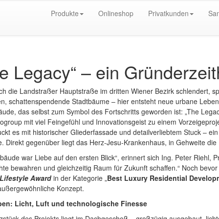
Produkte
Onlineshop
Privatkunden
San
e Legacy“ – ein Gründerzeit
h die Landstraßer Hauptstraße im dritten Wiener Bezirk schlendert, s
, schattenspendende Stadtbäume – hier entsteht neue urbane Lebensqu
ude, das selbst zum Symbol des Fortschritts geworden ist: „The Lega
group mit viel Feingefühl und Innovationsgeist zu einem Vorzeigepro
ckt es mit historischer Gliederfassade und detailverliebtem Stuck – ei
 Direkt gegenüber liegt das Herz-Jesu-Krankenhaus, in Gehweite die U
äude war Liebe auf den ersten Blick“, erinnert sich Ing. Peter Riehl, Pr
te bewahren und gleichzeitig Raum für Zukunft schaffen.“ Noch bevor
Lifestyle Award
in der Kategorie „
Best Luxury Residential Develop
 außergewöhnliche Konzept.
en: Licht, Luft und technologische Finesse
stück des Projekts liegt im Dachgeschoß – großzügig ausgebaut, licht