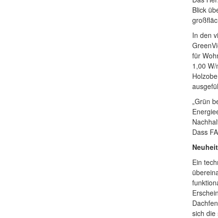
Blick üb
großfläc
In den 
GreenVie
für Woh
1,00 W/
Holzober
ausgefü
„Grün be
Energie
Nachhalt
Dass FAK
Neuheit
Ein tech
übereina
funktion
Erschein
Dachfens
sich di