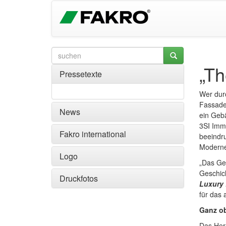
„Th
Pressetexte
Wer durc
Fassaden
News
ein Gebä
3SI Immo
Fakro international
beeindru
Moderne.
Logo
„Das Geb
Geschich
Druckfotos
Luxury 
für das
Ganz ob
Das Herz