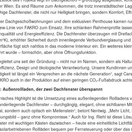
er Wien. Es sind Räume zum Ankommen, die trotz innerstädtischer Lag
hige Dachfenster, die nicht nur Helligkeit bringen, sondern Komfort, Ef
vier Dachgeschoßwohnungen und dem exklusiven Penthouse kamen run
w-Linie von FAKRO zum Einsatz. Ihre schlanken Rahmenprofile lassen 
nqualität und Energieeffizienz. Die Dachfenster überzeugen mit Drei
m²K), erhöhter Sicherheit durch innenliegende Verbundverglasung und
fläche fügt sich nahtlos in das moderne Interieur ein. Ein weiteres klei
hrt wurde – formschön, aber ohne Öffnungsfunktion.
gleitet uns seit der Gründung – nicht nur im Namen, sondern als Haltu
effizienz, Design und ökologische Verantwortung. Unsere Kundinnen 
igkeit ist längst ein Versprechen an die nächste Generation“, sagt Ca
RO auch in der Produktion auf einen geringen CO₂-Fußabdruck achtet,
: Außenrollladen, der zwei Dachfenster überspannt
nisches Highlight ist die Umsetzung eines außenliegenden Rollladens
nderliegende Dachfenster – durchgängig, elegant, ohne sichtbaren Mitte
al, sondern auch optisch ein Meilenstein“, betont Nentwig. „Mehr Lic
ungsbild – ganz ohne Kompromisse.“ Auch für Ing. Riehl ist diese Lös
ter mit wuchtigen Kästen dazwischen – heute eine einheitliche Lichtflä
e solarbetriebenen Rollläden bequem per Fernsteuerung oder über das