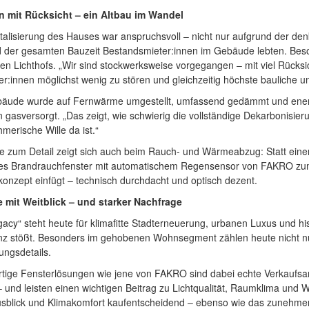
n mit Rücksicht – ein Altbau im Wandel
talisierung des Hauses war anspruchsvoll – nicht nur aufgrund der d
 der gesamten Bauzeit Bestandsmieter:innen im Gebäude lebten. Beson
ten Lichthofs. „Wir sind stockwerksweise vorgegangen – mit viel Rücksich
:innen möglichst wenig zu stören und gleichzeitig höchste bauliche un
äude wurde auf Fernwärme umgestellt, umfassend gedämmt und energe
n gasversorgt. „Das zeigt, wie schwierig die vollständige Dekarbonisie
merische Wille da ist.“
e zum Detail zeigt sich auch beim Rauch- und Wärmeabzug: Statt einer 
tes Brandrauchfenster mit automatischem Regensensor von FAKRO zum E
nzept einfügt – technisch durchdacht und optisch dezent.
e mit Weitblick – und starker Nachfrage
acy“ steht heute für klimafitte Stadterneuerung, urbanen Luxus und hi
z stößt. Besonders im gehobenen Wohnsegment zählen heute nicht nu
ungsdetails.
tige Fensterlösungen wie jene von FAKRO sind dabei echte Verkaufsar
– und leisten einen wichtigen Beitrag zu Lichtqualität, Raumklima u
Ausblick und Klimakomfort kaufentscheidend – ebenso wie das zunehme