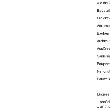
wie die 
Baustel
Projekt
Adresse
Bauherr
Architek
Ausführ
Sanieru
Baujahr
Nettonut
Bauweis
Eingese
– preSe
– ARZ K