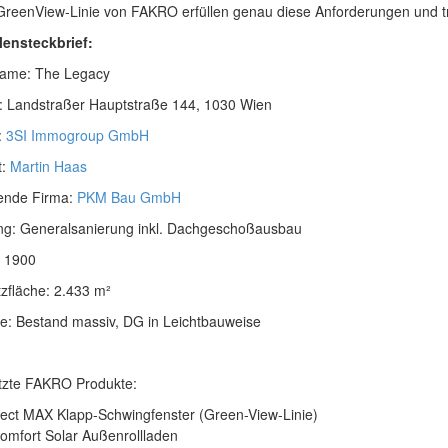
GreenView-Linie von FAKRO erfüllen genau diese Anforderungen und tr
lensteckbrief:
name: The Legacy
: Landstraßer Hauptstraße 144, 1030 Wien
:
3SI Immogroup GmbH
t:
Martin Haas
ende Firma:
PKM Bau GmbH
ng: Generalsanierung inkl. Dachgeschoßausbau
: 1900
zfläche: 2.433 m²
e: Bestand massiv, DG in Leichtbauweise
tzte FAKRO Produkte:
lect MAX Klapp-Schwingfenster (Green-View-Linie)
omfort Solar Außenrollladen