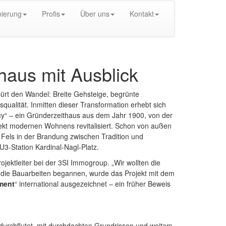
ierung
Profis
Über uns
Kontakt
haus mit Ausblick
pürt den Wandel: Breite Gehsteige, begrünte
alität. Inmitten dieser Transformation erhebt sich
cy“ – ein Gründerzeithaus aus dem Jahr 1900, von der
jekt modernen Wohnens revitalisiert. Schon von außen
n Fels in der Brandung zwischen Tradition und
3-Station Kardinal-Nagl-Platz.
ojektleiter bei der 3SI Immogroup. „Wir wollten die
 die Bauarbeiten begannen, wurde das Projekt mit dem
ment
“ international ausgezeichnet – ein früher Beweis
durchflutet, mit durchdachten Grundrissen und weitem