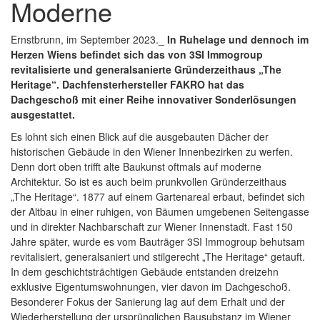
Moderne
Ernstbrunn, im September 2023._
In Ruhelage und dennoch im
Herzen Wiens befindet sich das von 3SI Immogroup
revitalisierte und generalsanierte Gründerzeithaus „The
Heritage“. Dachfensterhersteller FAKRO hat das
Dachgeschoß mit einer Reihe innovativer Sonderlösungen
ausgestattet.
Es lohnt sich einen Blick auf die ausgebauten Dächer der
historischen Gebäude in den Wiener Innenbezirken zu werfen.
Denn dort oben trifft alte Baukunst oftmals auf moderne
Architektur. So ist es auch beim prunkvollen Gründerzeithaus
„The Heritage“. 1877 auf einem Gartenareal erbaut, befindet sich
der Altbau in einer ruhigen, von Bäumen umgebenen Seitengasse
und in direkter Nachbarschaft zur Wiener Innenstadt. Fast 150
Jahre später, wurde es vom Bauträger 3SI Immogroup behutsam
revitalisiert, generalsaniert und stilgerecht „The Heritage“ getauft.
In dem geschichtsträchtigen Gebäude entstanden dreizehn
exklusive Eigentumswohnungen, vier davon im Dachgeschoß.
Besonderer Fokus der Sanierung lag auf dem Erhalt und der
Wiederherstellung der ursprünglichen Bausubstanz im Wiener