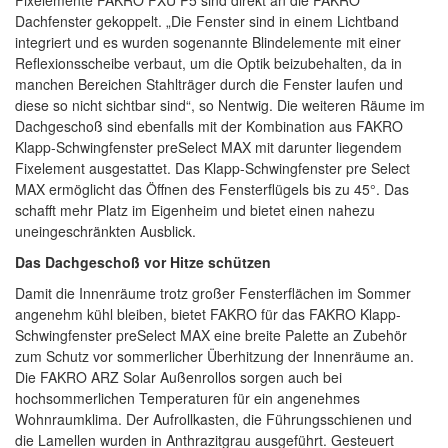
Fixelemente FAKRO FXU P5 sind direkt an die FAKRO
Dachfenster gekoppelt. „Die Fenster sind in einem Lichtband
integriert und es wurden sogenannte Blindelemente mit einer
Reflexionsscheibe verbaut, um die Optik beizubehalten, da in
manchen Bereichen Stahlträger durch die Fenster laufen und
diese so nicht sichtbar sind“, so Nentwig. Die weiteren Räume im
Dachgeschoß sind ebenfalls mit der Kombination aus FAKRO
Klapp-Schwingfenster preSelect MAX mit darunter liegendem
Fixelement ausgestattet. Das Klapp-Schwingfenster pre Select
MAX ermöglicht das Öffnen des Fensterflügels bis zu 45°. Das
schafft mehr Platz im Eigenheim und bietet einen nahezu
uneingeschränkten Ausblick.
Das Dachgeschoß vor Hitze schützen
Damit die Innenräume trotz großer Fensterflächen im Sommer
angenehm kühl bleiben, bietet FAKRO für das FAKRO Klapp-
Schwingfenster preSelect MAX eine breite Palette an Zubehör
zum Schutz vor sommerlicher Überhitzung der Innenräume an.
Die FAKRO ARZ Solar Außenrollos sorgen auch bei
hochsommerlichen Temperaturen für ein angenehmes
Wohnraumklima. Der Aufrollkasten, die Führungsschienen und
die Lamellen wurden in Anthrazitgrau ausgeführt. Gesteuert