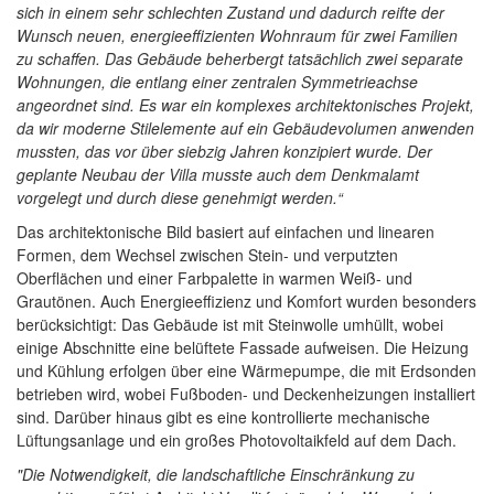
sich in einem sehr schlechten Zustand und dadurch reifte der
Wunsch neuen, energieeffizienten Wohnraum für zwei Familien
zu schaffen. Das Gebäude beherbergt tatsächlich zwei separate
Wohnungen, die entlang einer zentralen Symmetrieachse
angeordnet sind. Es war ein komplexes architektonisches Projekt,
da wir moderne Stilelemente auf ein Gebäudevolumen anwenden
mussten, das vor über siebzig Jahren konzipiert wurde. Der
geplante Neubau der Villa musste auch dem Denkmalamt
vorgelegt und durch diese genehmigt werden.“
Das architektonische Bild basiert auf einfachen und linearen
Formen, dem Wechsel zwischen Stein- und verputzten
Oberflächen und einer Farbpalette in warmen Weiß- und
Grautönen. Auch Energieeffizienz und Komfort wurden besonders
berücksichtigt: Das Gebäude ist mit Steinwolle umhüllt, wobei
einige Abschnitte eine belüftete Fassade aufweisen. Die Heizung
und Kühlung erfolgen über eine Wärmepumpe, die mit Erdsonden
betrieben wird, wobei Fußboden- und Deckenheizungen installiert
sind. Darüber hinaus gibt es eine kontrollierte mechanische
Lüftungsanlage und ein großes Photovoltaikfeld auf dem Dach.
"Die Notwendigkeit, die landschaftliche Einschränkung zu