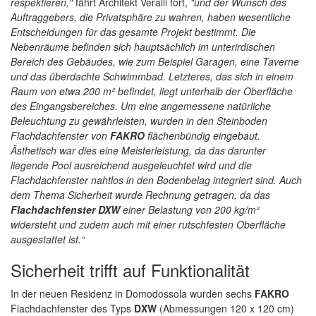
respektieren,"
fährt Architekt Veralli fort,
"und der Wunsch des
Auftraggebers, die Privatsphäre zu wahren, haben wesentliche
Entscheidungen für das gesamte Projekt bestimmt. Die
Nebenräume befinden sich hauptsächlich im unterirdischen
Bereich des Gebäudes, wie zum Beispiel Garagen, eine Taverne
und das überdachte Schwimmbad. Letzteres, das sich in einem
Raum von etwa 200 m² befindet, liegt unterhalb der Oberfläche
des Eingangsbereiches. Um eine angemessene natürliche
Beleuchtung zu gewährleisten, wurden in den Steinboden
Flachdachfenster von
FAKRO
flächenbündig eingebaut.
Ästhetisch war dies eine Meisterleistung, da das darunter
liegende Pool ausreichend ausgeleuchtet wird und die
Flachdachfenster nahtlos in den Bodenbelag integriert sind. Auch
dem Thema Sicherheit wurde Rechnung getragen, da das
Flachdachfenster DXW
einer Belastung von 200 kg/m²
widersteht und zudem auch mit einer rutschfesten Oberfläche
ausgestattet ist.“
Sicherheit trifft auf Funktionalität
In der neuen Residenz in Domodossola wurden sechs
FAKRO
Flachdachfenster des Typs
DXW
(Abmessungen 120 x 120 cm)