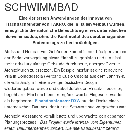
SCHWIMMBAD
Eine der ersten Anwendungen der innovativen
Flachdachfenster von FAKRO, die in Italien verbaut wurden,
ermöglichte die natürliche Beleuchtung eines unterirdischen
Schwimmbades, ohne die Kontinuität des darüberliegenden
Bodenbelags zu beeinträchtigen.
Abriss und Neubau von Gebäuden kommt immer häufiger vor, um
der Bodenversiegelung etwas Einhalt zu gebieten und um nicht
mehr erhaltungsfähige Gebäude durch neue, energieeffiziente
Architekturen zu ersetzen. Ein Beispiel hierfür ist eine renovierte
Villa in Domodossola (Verbano Cusio Ossola) aus dem Jahr 1945,
die vollständig mit einem zeitgenössischen Design
wiederaufgebaut wurde und dabei durch den Einsatz moderner,
begehbarer Flachdachfenster ergänzt wurde. Eingesetzt wurden
die
begehbaren
Flachdachfenster DXW
auf der Decke eines
unterirdischen Raumes, der für ein Schwimmbad vorgesehen war.
Architekt Alessandro Veralli leitete und überwachte den gesamten
Planungsprozess:
"Das Projekt wurde intensiv vom Eigentümer,
einem Bauunternehmer, forciert. Die alte Bausubstanz befand