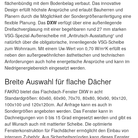
flächenbündig mit dem Bodenbelag verbaut. Das innovative
Design erfüllt höchste Ansprüche und erlaubt Bauherren und
Planern durch die Möglichkeit der Sondergrößenanfertigung eine
flexible Planung. Das
DXW
verfügt über eine außenliegende
Dreifachverglasung mit einer begehbaren rund 27 mm starken
VSG-Spezial-Außenscheibe mit „Antirutsch-Ausstattung“ und
natürlich über die obligatorische, innenliegende VSG-Scheibe
zum Wohnraum. Mit einem Uw-Wert von 0,70 W/m²K erfüllt es
neben den außergewöhnlichen ästhetischen und technischen
Anforderungen auch hohe energetische Ansprüche und kann im
Niedrigenergiebereich eingesetzt werden.
Breite Auswahl für flache Dächer
FAKRO bietet das Flachdach-Fenster DXW in acht
Standardgrößen: 60x60, 60x90, 70x70, 80x80, 90x90, 90x120,
100x100 und 120x120cm. Auf Anfrage kann es auch in
Sondergrößen angeboten werden. Das Fenster kann in
Dachneigungen von 0 bis 15 Grad eingesetzt werden und gibt es
auf Wunsch auch mit mattierter Scheibe. Die optimierte
Fensterkonstruktion für Flachdächer ermöglicht den Einbau von
internem Zubehör. Aus Sicherheitsgründen kann dieses Fenster