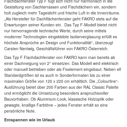
Flachdachfenster Typ F fügt sich nicht nur harmonisch in die
Gestaltung von Dachterrassen und Flachdächern ein, sondern
holt zugleich mehr Tageslicht und frische Luft in die Innenräume.
„Als Hersteller für Dachflächenfenster geht FAKRO stets auf die
Erwartungen seiner Kunden ein. Das Typ F-Modell bietet nicht
nur hervorragende technische Werte, durch seine mittels
moderner Technologien eingeklebte Isolierverglasung erfüllt es
höchste Ansprüche an Design und Funktionalität“, überzeugt
Carsten Nentwig, Geschäftsführer von FAKRO Österreich.
Das Typ F Flachdachfenster von FAKRO kann man bereits ab
einer Dachneigung von 2° einsetzen. Das Modell wird elektrisch
oder manuell betrieben oder als Fixelement eingebaut. Neben elf
Standardgrößen ist es auch in Sonderformaten bis zu einer
maximalen Größe von 120 x 220 cm erhältlich. Die „Colourline“-
Ausführung bietet über 200 Farben aus der RAL Classic Palette
und ermöglicht die Umsetzung besonders anspruchsvoller
Bauvorhaben. Ob Aluminium-Look, klassische Holzoptik oder
gewagte, knallige Farbtöne – jedes Fenster erhält so eine
persönliche Note.
Entspannen wie im Urlaub