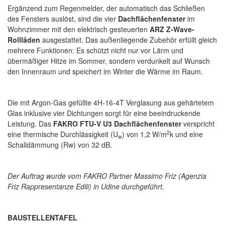
Ergänzend zum Regenmelder, der automatisch das Schließen
des Fensters auslöst, sind die vier
Dachflächenfenster
im
Wohnzimmer mit den elektrisch gesteuerten
ARZ Z-Wave-
Rollläden
ausgestattet. Das außenliegende Zubehör erfüllt gleich
mehrere Funktionen: Es schützt nicht nur vor Lärm und
übermäßiger Hitze im Sommer, sondern verdunkelt auf Wunsch
den Innenraum und speichert im Winter die Wärme im Raum.
Die mit Argon-Gas gefüllte 4H-16-4T Verglasung aus gehärtetem
Glas inklusive vier Dichtungen sorgt für eine beeindruckende
Leistung. Das
FAKRO FTU-V U3 Dachflächenfenster
verspricht
2
eine thermische Durchlässigkeit (U
) von 1,2 W/m
k und eine
w
Schalldämmung (Rw) von 32 dB.
Der Auftrag wurde vom FAKRO Partner Massimo Friz (Agenzia
Friz Rappresentanze Edili) in Udine durchgeführt.
BAUSTELLENTAFEL