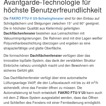
Avantgarde-Technologie für
höchste Benutzerfreundlichkeit
Die
FAKRO FTU-V U3-Schwingfenster
sind für den Einbau auf
Schrägdächern und Steigungen zwischen 15° und 90° geeignet.
Die in höchster Qualität aus Kiefernholz gefertigten
Dachflächenfenster
bestehen aus Leimschichten mit
Vakuumimprägnierungen. Die Rahmen sind mit drei Lagen weißer
Polyurethanbeschichtung überzogen und ergeben so eine
strapazierfähige und glatte Oberfläche.
Die formschönen
Dachflächenfenster
verfügen über das
innovative topSafe-System, das dank der verstärkten Struktur
Einbrüche nahezu unmöglich macht und den Bewohnern ein
sicheres Gefühl gibt.
Das Dachflächenfenster verfügt über eine automatische
3
Lüftungsanlage V40P, die den Luftaustausch mit bis zu 49 m
/h
sicherstellt, ohne das Fenster öffnen zu müssen. Die
Automatisierung ist hoch entwickelt:
FAKRO FTU-V U3
kann auch
mit dem Z-Wave-System ausgestattet werden, dass das Öffnen
und Schließen des Fensters mit einer Fernbedienung ermöglicht.